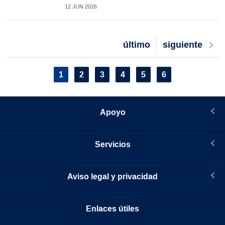
12 JUN 2026
Last
último
Next
siguiente
page
page
Pagination
Current
1
Page
2
Page
3
Page
4
Page
5
Page
6
page
Apoyo
Servicios
Aviso legal y privacidad
Enlaces útiles