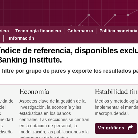
icos
ciera
Tecnología financiera
Gobernanza
Política monetaria
Información
 índice de referencia, disponibles ex
Banking Institute.
is, filtre por grupo de pares y exporte los resultado
Economía
Estabilidad fi
vida de
Aspectos clave de la gestión de la
Medios y metodología
 del
investigación, la economía y las
implementar el manda
s
estadísticas en los bancos
macroprudencial.
oneidad
centrales. Las secciones se centran
os
en la dotación de personal, la
Ver gráficos
 diseño
modelización, las publicaciones y la