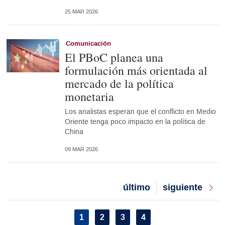
25 MAR 2026
Comunicación
El PBoC planea una
formulación más orientada al
mercado de la política
monetaria
Los analistas esperan que el conflicto en Medio
Oriente tenga poco impacto en la política de
China
09 MAR 2026
Last
último
Next
siguiente
page
page
Pagination
Current
1
Page
2
Page
3
Page
4