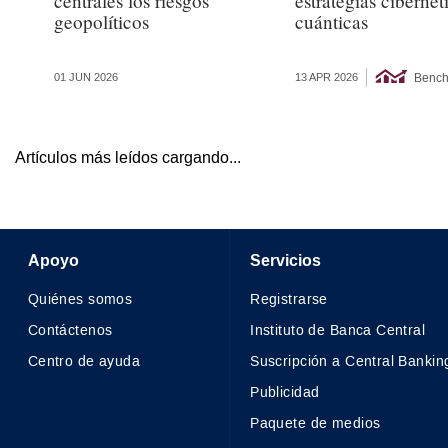
centrales los riesgos
estrategias cibernét
geopolíticos
cuánticas
Bench
01 JUN 2026
13 APR 2026
Artículos más leídos cargando...
Apoyo
Servicios
Quiénes somos
Registrarse
Contáctenos
Instituto de Banca Central
Centro de ayuda
Suscripción a Central Bankin
Publicidad
Paquete de medios