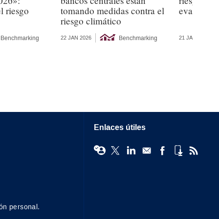
026»:
bancos centrales están
riesgos so
l riesgo
tomando medidas contra el
evaluació
riesgo climático
Benchmarking
Benchmarking
22 JAN 2026
21 JAN 2026
Enlaces útiles
ón personal.