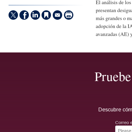
El análisis de lo
presentan desigu
más grandes o má
adopción de la I
avanzadas (AE) y