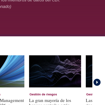
s
Gestión de riesgos
Gestión de r
k Management
La gran mayoría de los
Las revisi