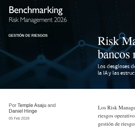
Risk Ma
GESTIÓN DE RIESGOS
bancos
Los desgloses de
la IA y las estr
Por
Temple Asaju
and
Los Risk Manage
Daniel Hinge
riesgos operativo
05 Feb 2026
gestión de riesgo