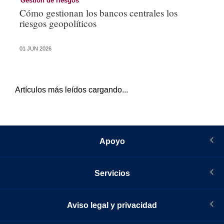
Gestión de riesgos
Ge
Cómo gestionan los bancos centrales los
Ac
riesgos geopolíticos
ci
01 JUN 2026
13 
Artículos más leídos cargando...
Apoyo
Servicios
Aviso legal y privacidad