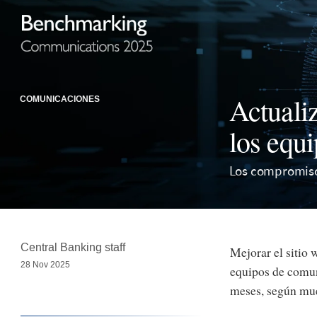
Actualiz
COMUNICACIONES
los equ
Los compromisos
Central Banking staff
Mejorar el sitio 
28 Nov 2025
equipos de comun
meses, según mue