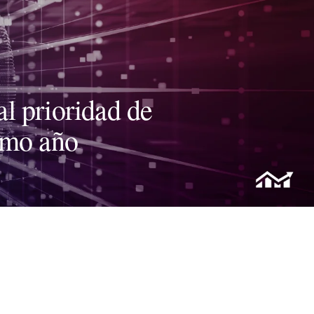
al prioridad de
imo año
l