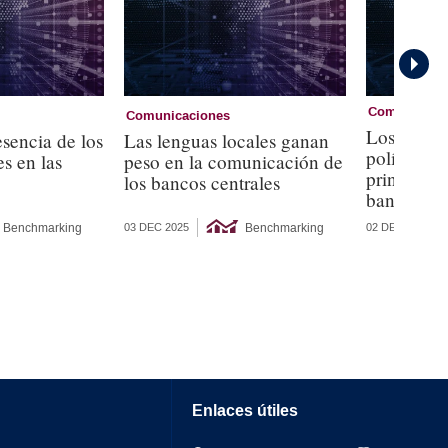
Comunicaci
Comunicaciones
Los period
sencia de los
Las lenguas locales ganan
políticos f
s en las
peso en la comunicación de
principales
los bancos centrales
bancos cen
Benchmarking
Benchmarking
02 DEC 2025
03 DEC 2025
Enlaces útiles