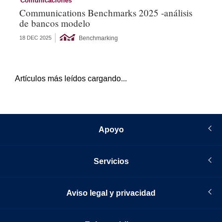
Comunicaciones
Co
Communications Benchmarks 2025 -análisis
Co
de bancos modelo
ej
Benchmarking
18 DEC 2025
15 
Artículos más leídos cargando...
Apoyo
Servicios
Aviso legal y privacidad