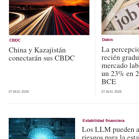
Datos
CBDC
La percepci
China y Kazajistán
recién gradu
conectarán sus CBDC
mercado lab
un 23% en 2
BCE
07 AUG 2026
07 AUG 2026
Estabilidad financiera
Los LLM pueden ana
riesgos para la es