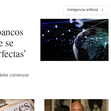
Inteligencia artificial
 bancos
e se
fectas’
s debe comenzar