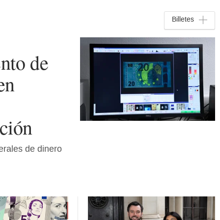
Billetes
nto de
en
ación
erales de dinero