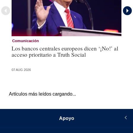
Comunicación
Co
Los bancos centrales europeos dicen ‘¡No!’ al
Es
acceso prioritario a Truth Social
an
de
07 AUG 2026
05 
Artículos más leídos cargando...
Apoyo