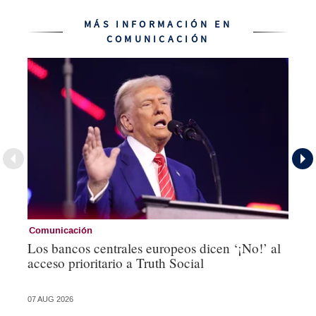
MÁS INFORMACIÓN EN
COMUNICACIÓN
Comunicación
Co
Los bancos centrales europeos dicen ‘¡No!’ al
Es
acceso prioritario a Truth Social
an
de
07 AUG 2026
05 