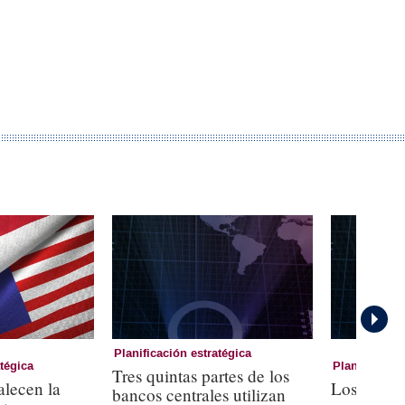
Planificación estratégica
atégica
Planificación
Tres quintas partes de los
lecen la
Los bancos
bancos centrales utilizan