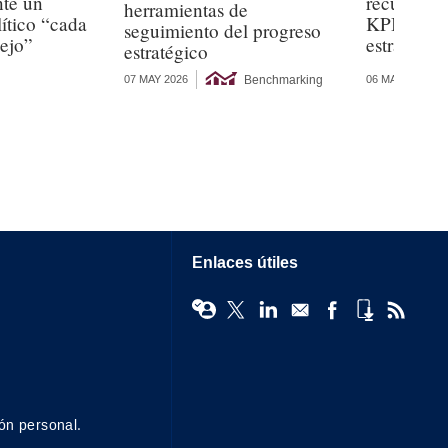
nte un
recurren 
herramientas de
ítico “cada
KPI para l
seguimiento del progreso
ejo”
estratégic
estratégico
Benchmarking
07 MAY 2026
06 MAY 2026
Enlaces útiles
ón personal.