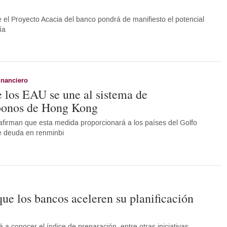
 el Proyecto Acacia del banco pondrá de manifiesto el potencial
ía
inanciero
e los EAU se une al sistema de
bonos de Hong Kong
afirman que esta medida proporcionará a los países del Golfo
e deuda en renminbi
e los bancos aceleren su planificación
á a conocer el índice de preparación, entre otras iniciativas