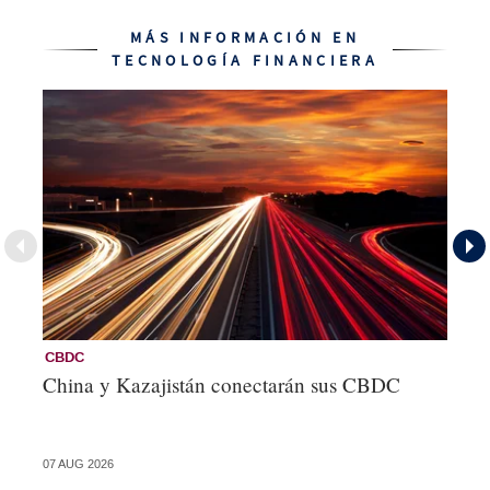
MÁS INFORMACIÓN EN
TECNOLOGÍA FINANCIERA
CBDC
Te
China y Kazajistán conectarán sus CBDC
Po
ba
07 AUG 2026
31 