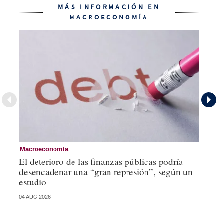
MÁS INFORMACIÓN EN
MACROECONOMÍA
Macroeconomía
Mo
El deterioro de las finanzas públicas podría
Lo
desencadenar una “gran represión”, según un
mí
estudio
st
04 AUG 2026
21 