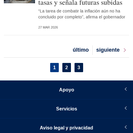
tasas y señala futuras subidas
“La tarea de combatir la inflación aún no ha
concluido por completo”, afirma el gobernador
27 MAR 2026
Last
último
Next
siguiente
page
page
Pagination
Current
1
Page
2
Page
3
page
Apoyo
Servicios
Aviso legal y privacidad