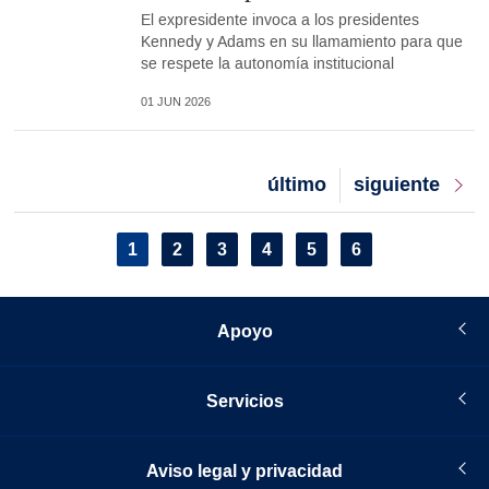
El expresidente invoca a los presidentes
Kennedy y Adams en su llamamiento para que
se respete la autonomía institucional
01 JUN 2026
Last
último
Next
siguiente
page
page
Pagination
Current
1
Page
2
Page
3
Page
4
Page
5
Page
6
page
Apoyo
Servicios
Aviso legal y privacidad