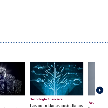
Tecnología financiera
Activos crip
Las autoridades australianas