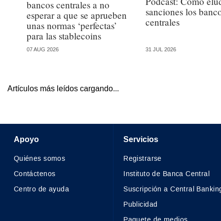
Podcast: Cómo elud
bancos centrales a no
sanciones los banc
esperar a que se aprueben
centrales
unas normas ‘perfectas’
para las stablecoins
07 AUG 2026
31 JUL 2026
Artículos más leídos cargando...
Apoyo
Servicios
Quiénes somos
Registrarse
Contáctenos
Instituto de Banca Central
Centro de ayuda
Suscripción a Central Bankin
Publicidad
Paquete de medios