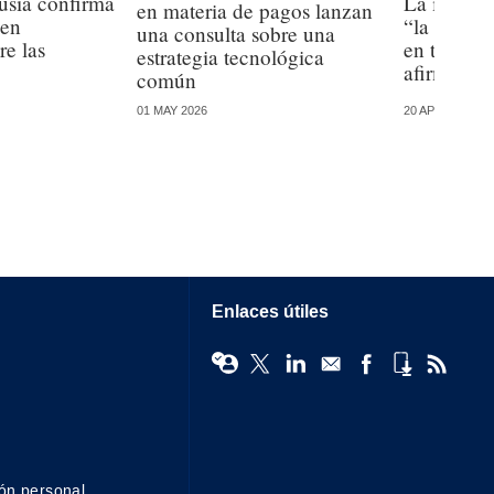
usia confirma
La integri
en materia de pagos lanzan
men
“la princi
una consulta sobre una
re las
en torno a 
estrategia tecnológica
afirma de
común
01 MAY 2026
20 APR 2026
Enlaces útiles
ón personal.