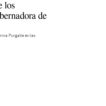
e los
obernadora de
irma Purgaile en las