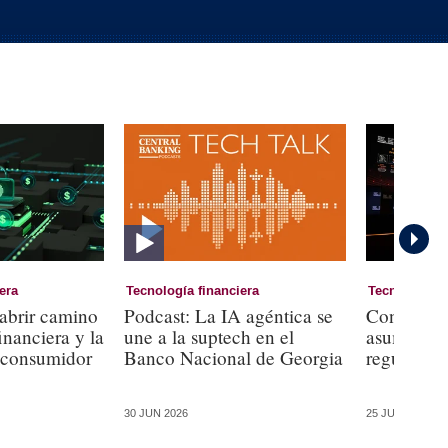
era
Tecnología financiera
Tecnología f
abrir camino
Podcast: La IA agéntica se
Con la IA 
financiera y la
une a la suptech en el
asume la r
 consumidor
Banco Nacional de Georgia
regulatoria
30 JUN 2026
25 JUN 2026