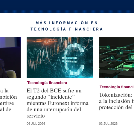
MÁS INFORMACIÓN EN
TECNOLOGÍA FINANCIERA
Tecnología financiera
Tecnología financi
a la
El T2 del BCE sufre un
Tokenización: 
ambición
segundo “incidente”
a la inclusión 
rtirse
mientras Euronext informa
protección del
al de
de una interrupción del
servicio
06 JUL 2026
03 JUL 2026