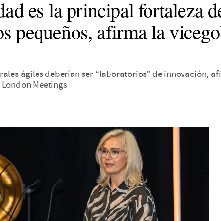
dad es la principal fortaleza d
s pequeños, afirma la viceg
ales ágiles deberían ser “laboratorios” de innovación, af
g London Meetings