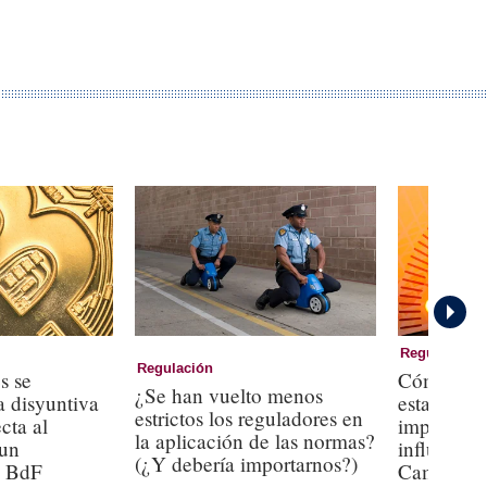
Regulación
Regulación
s se
Cómo los 
¿Se han vuelto menos
a disyuntiva
estadouni
estrictos los reguladores en
cta al
impedir qu
la aplicación de las normas?
 un
influya en 
(¿Y debería importarnos?)
l BdF
Camels