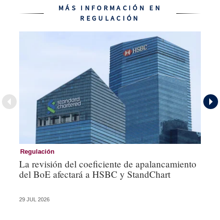
MÁS INFORMACIÓN EN
REGULACIÓN
Regulación
Ac
La revisión del coeficiente de apalancamiento
Pe
del BoE afectará a HSBC y StandChart
pr
su
29 JUL 2026
23 