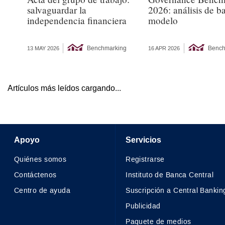
salvaguardar la
2026: análisis de b
independencia financiera
modelo
Benchmarking
Bench
13 MAY 2026
16 APR 2026
Artículos más leídos cargando...
Apoyo
Servicios
Quiénes somos
Registrarse
Contáctenos
Instituto de Banca Central
Centro de ayuda
Suscripción a Central Bankin
Publicidad
Paquete de medios