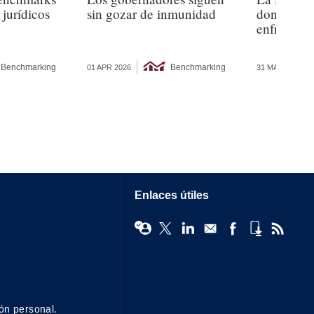
 jurídicos
sin gozar de inmunidad
donde los 
enfrentan 
Benchmarking
Benchmarking
01 APR 2026
31 MAR 2026
Enlaces útiles
ón personal.