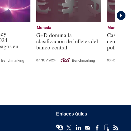
Moneda
Moneda
ncy
G+D domina la
Casi la mi
024 -
clasificación de billetes del
centrales 
 pagos en
banco central
política m
Benchmarking
Benchmarking
07 NOV 2024
06 NOV 2024
Enlaces útiles