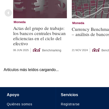
Moneda
Moneda
Actas del grupo de trabajo:
Currency Benchma
los bancos centrales buscan
– análisis de banc
eficiencias en el ciclo del
efectivo
Benchmarking
Benc
06 JUN 2025
21 NOV 2024
Artículos más leídos cargando...
Apoyo
Servicios
Quiénes somos
Registrarse