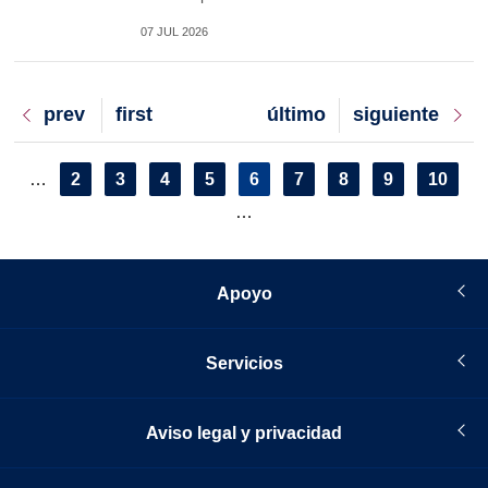
07 JUL 2026
Previous
prev
First
first
Last
último
Next
siguiente
page
page
page
page
Pagination
Page
2
Page
3
Page
4
Page
5
Current
6
Page
7
Page
8
Page
9
Page
10
…
page
…
Apoyo
Servicios
Aviso legal y privacidad