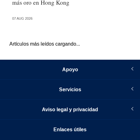
más oro en Hong Kong
vu
07 AUG 2026
04 
Artículos más leídos cargando...
Apoyo
Servicios
Aviso legal y privacidad
Enlaces útiles