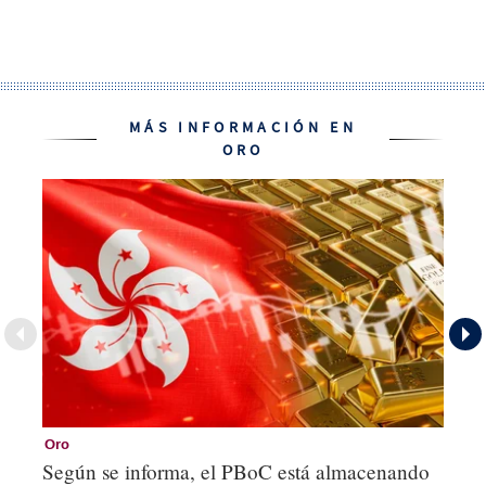
MÁS INFORMACIÓN EN
ORO
Oro
Ba
Según se informa, el PBoC está almacenando
La