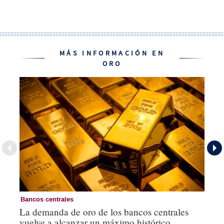
MÁS INFORMACIÓN EN
ORO
Bancos centrales
Or
La demanda de oro de los bancos centrales
Co
vuelve a alcanzar un máximo histórico
po