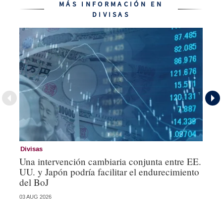
MÁS INFORMACIÓN EN
DIVISAS
Divisas
De
Una intervención cambiaria conjunta entre EE.
El
UU. y Japón podría facilitar el endurecimiento
wo
del BoJ
03 AUG 2026
31 