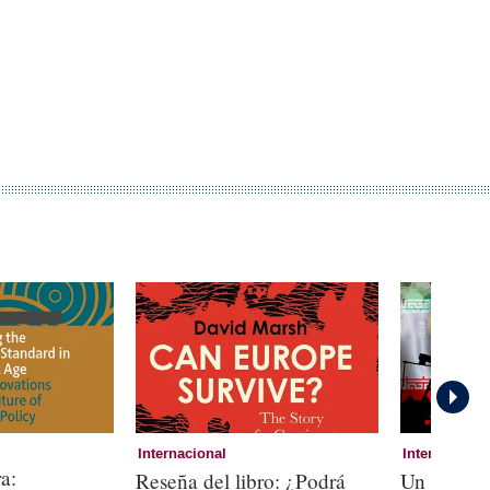
Internacional
Internaciona
a:
Reseña del libro: ¿Podrá
Un shock d