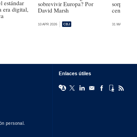
l estándar
sobrevivir Europa? Por
sorprende 
 era digital,
David Marsh
centrales
ca
10 APR 2026
31 MAR 2026
Enlaces útiles
ón personal.