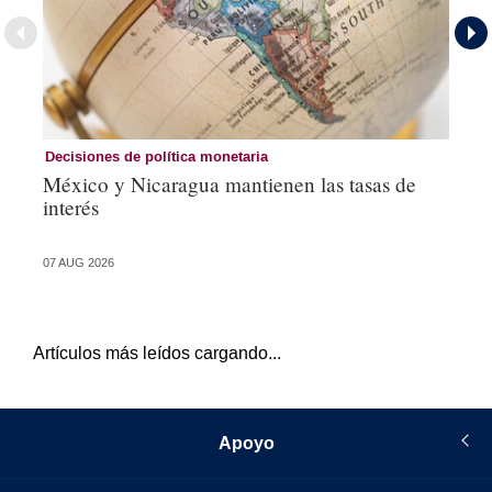
Decisiones de política monetaria
De
México y Nicaragua mantienen las tasas de
Br
interés
co
07 AUG 2026
06 
Artículos más leídos cargando...
Apoyo