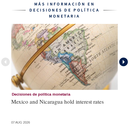
MÁS INFORMACIÓN EN
DECISIONES DE POLÍTICA
MONETARIA
Decisiones de política monetaria
De
Mexico and Nicaragua hold interest rates
Br
co
07 AUG 2026
06 