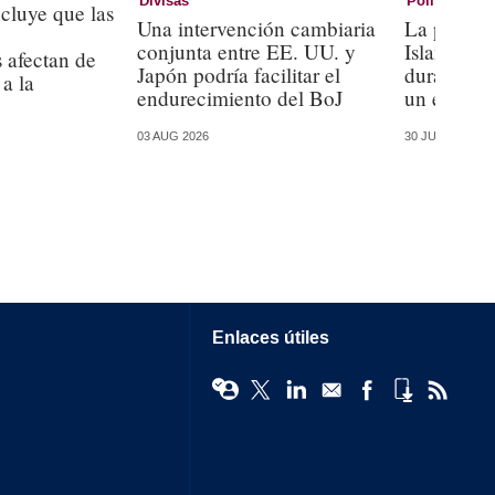
Divisas
Política mon
cluye que las
Una intervención cambiaria
La políti
conjunta entre EE. UU. y
Islandia h
 afectan de
Japón podría facilitar el
durante d
a la
endurecimiento del BoJ
un estudio
03 AUG 2026
30 JUL 2026
Enlaces útiles