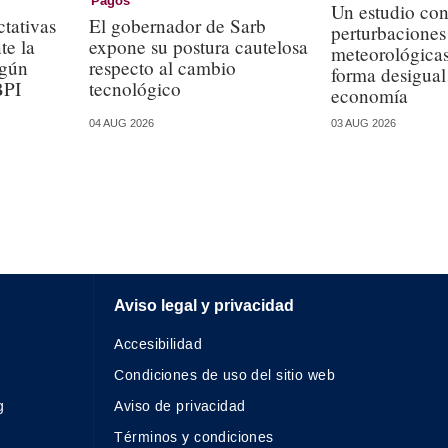
Pagos
Un estudio con
ctativas
El gobernador de Sarb
perturbaciones
te la
expone su postura cautelosa
meteorológicas
egún
respecto al cambio
forma desigual 
BPI
tecnológico
economía
03 AUG 2026
04 AUG 2026
Aviso legal y privacidad
Accesibilidad
Condiciones de uso del sitio web
g
Aviso de privacidad
Términos y condiciones