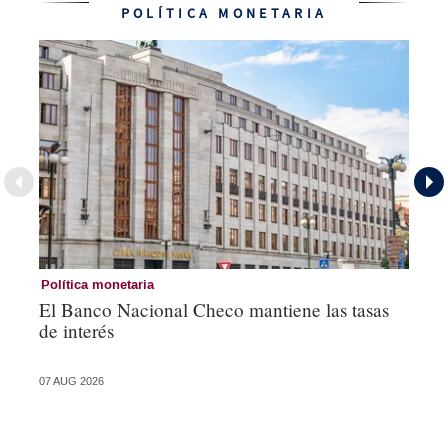
POLÍTICA MONETARIA
Política monetaria
Co
El Banco Nacional Checo mantiene las tasas
Es
de interés
an
de
07 AUG 2026
05 