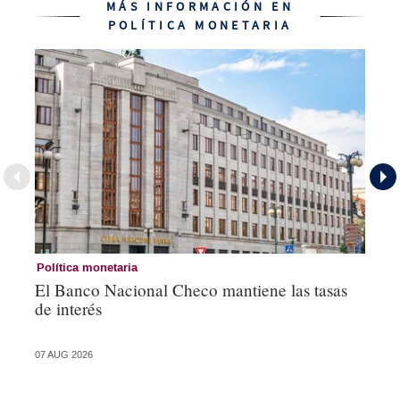
MÁS INFORMACIÓN EN
POLÍTICA MONETARIA
Política monetaria
Co
El Banco Nacional Checo mantiene las tasas
Es
de interés
an
de
07 AUG 2026
05 