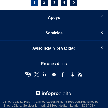
Pagination
Current
1
Page
2
Page
3
Page
4
Page
5
page
Apoyo
Servicios
Aviso legal y privacidad
Enlaces útiles
© Infopro Digital 2026
© Infopro Digital Risk (IP) Limited (2026). All rights reserved. Published by
Infopro Digital Services Limited, 133 Houndsditch, London, EC3A 7BX.