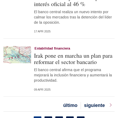
interés oficial al 46 %
El banco central realiza un nuevo intento por
calmar los mercados tras la detención del líder
de la oposición.
17 APR 2025
Estabilidad financiera
Irak pone en marcha un plan para
reformar el sector bancario
El banco central afirma que el programa
mejorará la inclusión financiera y aumentará la
productividad.
09 APR 2025
Last
último
Next
siguiente
page
page