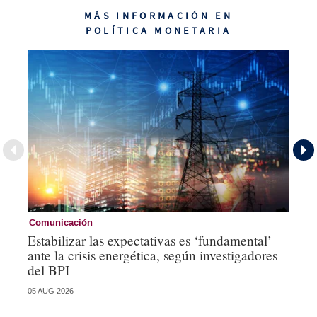
MÁS INFORMACIÓN EN
POLÍTICA MONETARIA
Comunicación
Pa
Estabilizar las expectativas es ‘fundamental’
El
ante la crisis energética, según investigadores
ca
del BPI
05 AUG 2026
04 