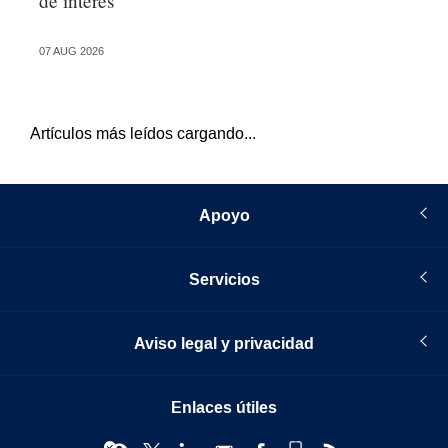
de interés
an
de
07 AUG 2026
05 
Artículos más leídos cargando...
Apoyo
Servicios
Aviso legal y privacidad
Enlaces útiles