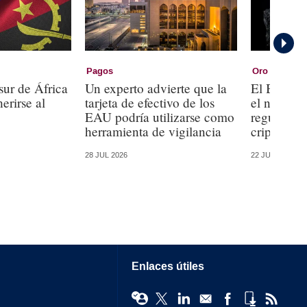
Pagos
Oro
sur de África
Un experto advierte que la
El Banco 
erirse al
tarjeta de efectivo de los
el nuevo 
EAU podría utilizarse como
regulatori
herramienta de vigilancia
criptomon
28 JUL 2026
22 JUL 2026
Enlaces útiles