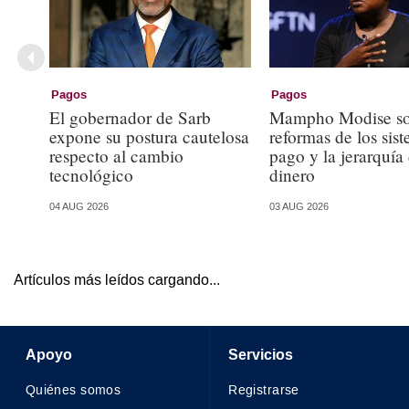
Pagos
Pagos
El gobernador de Sarb
Mampho Modise so
expone su postura cautelosa
reformas de los sis
respecto al cambio
pago y la jerarquía
tecnológico
dinero
04 AUG 2026
03 AUG 2026
Artículos más leídos cargando...
Apoyo
Servicios
Quiénes somos
Registrarse