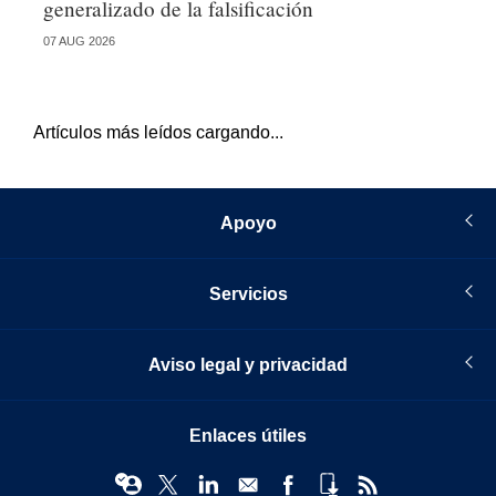
generalizado de la falsificación
07 AUG 2026
07 
Artículos más leídos cargando...
Apoyo
Servicios
Aviso legal y privacidad
Enlaces útiles