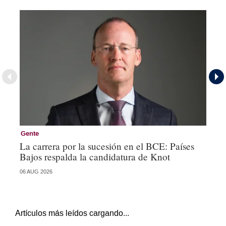
Gente
Ge
La carrera por la sucesión en el BCE: Países
De
Bajos respalda la candidatura de Knot
Ch
06 AUG 2026
04 
Artículos más leídos cargando...