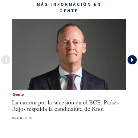
MÁS INFORMACIÓN EN
GENTE
Gente
Ge
La carrera por la sucesión en el BCE: Países
De
Bajos respalda la candidatura de Knot
Ch
06 AUG 2026
04 