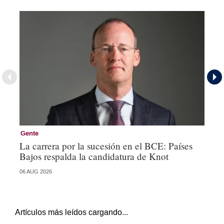
Gente
Ge
La carrera por la sucesión en el BCE: Países
De
Bajos respalda la candidatura de Knot
Ch
06 AUG 2026
04 
Artículos más leídos cargando...