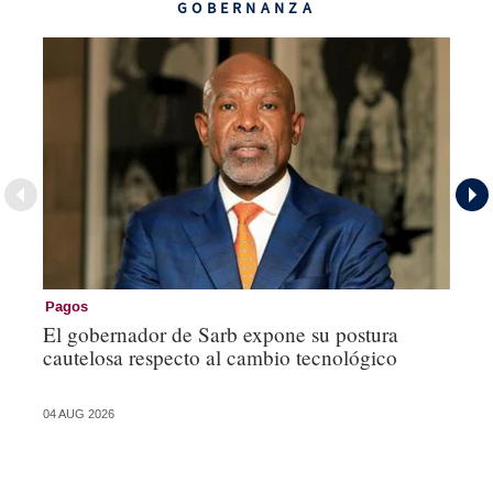
GOBERNANZA
Pagos
Go
El gobernador de Sarb expone su postura
Mi
cautelosa respecto al cambio tecnológico
po
04 AUG 2026
27 