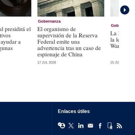
Gobernanza
Gobernanza
l presidirá el
El organismo de
La Fed ac
tivos
supervisión de la Reserva
la ley y a 
 ayudar a
Federal emite una
Warsh
agunas
advertencia tras un caso de
espionaje de China
17 JUL 2026
15 JUL 2026
Enlaces útiles