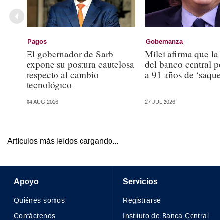
Pagos
Gobernanza
El gobernador de Sarb
Milei afirma que la
expone su postura cautelosa
del banco central p
respecto al cambio
a 91 años de ‘saqu
tecnológico
04 AUG 2026
27 JUL 2026
Artículos más leídos cargando...
Apoyo
Servicios
Quiénes somos
Registrarse
Contáctenos
Instituto de Banca Central