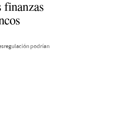
s finanzas
ncos
esregulación podrían