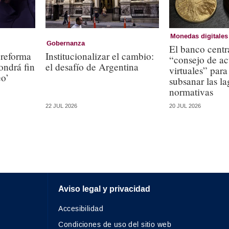
Monedas digitales
Gobernanza
El banco centra
 reforma
Institucionalizar el cambio:
“consejo de ac
ondrá fin
el desafío de Argentina
virtuales” para
eo’
subsanar las l
normativas
20 JUL 2026
22 JUL 2026
Aviso legal y privacidad
Accesibilidad
Condiciones de uso del sitio web