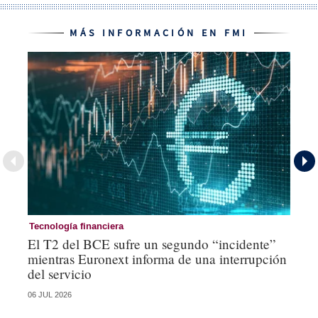
MÁS INFORMACIÓN EN FMI
Tecnología financiera
Te
El T2 del BCE sufre un segundo “incidente”
La
mientras Euronext informa de una interrupción
op
del servicio
06 JUL 2026
15 