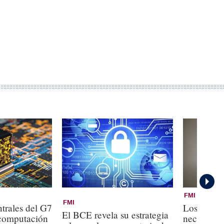
FMI
FMI
trales del G7
Los banco
El BCE revela su estrategia
 computación
necesitan 