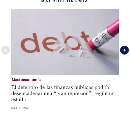
MACROECONOMÍA
Macroeconomía
Mo
El deterioro de las finanzas públicas podría
Lo
desencadenar una “gran represión”, según un
mí
estudio
st
04 AUG 2026
21 