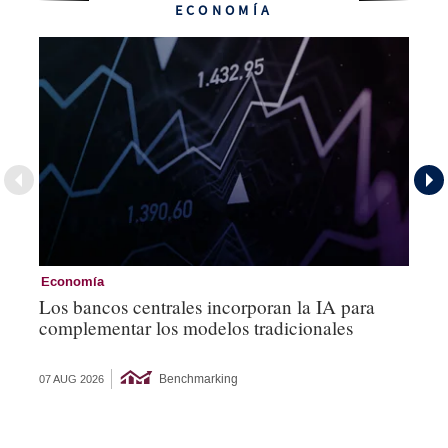
ECONOMÍA
Economía
Ec
Los bancos centrales incorporan la IA para
La
complementar los modelos tradicionales
re
tí
Benchmarking
07 AUG 2026
06 