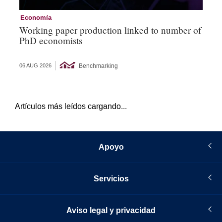
Economía
Ec
Working paper production linked to number of
Un
PhD economists
af
su
Benchmarking
06 AUG 2026
05 
Artículos más leídos cargando...
Apoyo
Servicios
Aviso legal y privacidad