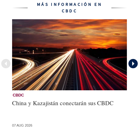
MÁS INFORMACIÓN EN
CBDC
CBDC
C
China y Kazajistán conectarán sus CBDC
El
la
07 AUG 2026
05 