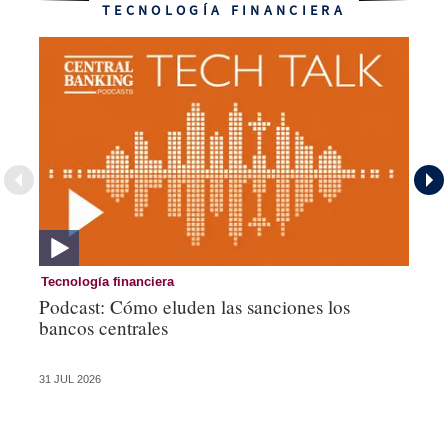
TECNOLOGÍA FINANCIERA
Tecnología financiera
Te
Podcast: Cómo eluden las sanciones los
Ni
bancos centrales
am
ce
31 JUL 2026
28 